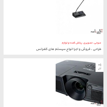
طراحی ، فروش و اجرا انواع سیستم های کنفرانس
۰۱
آذر
صوتی، تصویری، پخش کننده و لوازم
ویدئو پروژکتور Optoma مدل X312
۲۹
آبان