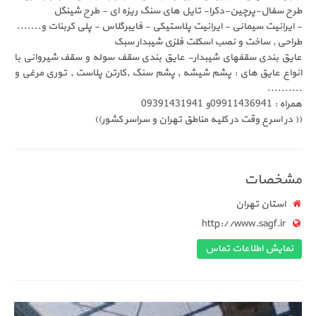
ح سفال-پرچین-دکرا- تایل های سنگ ریزه ای - طرح شینگل
ایرانیت سیمانی - ایرانیت پلاستیکی - فایبرگلاس - پلی کربنات و.......
احی , ساخت و نصب اسکلت فلزی شیبدار سبک
یق بندی سقفهای شیبدار- عایق بندی سقف سوله و سقف شیروانی با
واع عایق های : پشم شیشه , پشم سنگ ,کارتن پلاست , توری مرغی و
.......
0991143694و 09391431941
 در اسرع وقت در کلیه مناطق تهران و سراسر کشور))
شخصات
استان تهران
http://www.sagf.ir
نمایش اطلاعات تماس