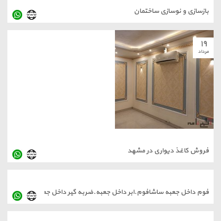
ازسازی و نوسازی ساختمان
۱
داد
روش کاغذ دیواری در مشهد
۱
وم داخل جعبه ساشافوم.ابر داخل جعبه.ضربه گیر داخل جعبه
داد