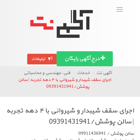
ورود
عضویت
Toggle
navigation
بگرد!
تصاویر آگهی ها
آگهی استان ها
مقالات
درج آگهی رایگان
تبلیغات
آگهی نت
خدمات
فنی، مهندسی و محاسباتی
اجرای سقف شیبدار و شیروانی با ۴ دهه تجربه | سالن
پوشش/09391431941
اجرای سقف شیبدار و شیروانی با ۴ دهه تجربه
سالن پوشش/09391431941
ن پوشش / 09911436941