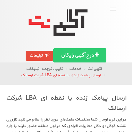
ورود
عضویت
Toggle
navigation
بگرد!
تصاویر آگهی ها
آگهی استان ها
مقالات
درج آگهی رایگان
تبلیغات
آگهی نت
خدمات
تایپ، ترجمه، تبلیغات
ارسال پیامک زنده یا نقطه ای LBA شرکت ارسالک
ارسال پیامک زنده یا نقطه ای LBA شرکت
ارسالک
در این نوع ارسال شما مختصات منطقه‌ای مورد نظر را اعلام می‌کنید (از روی
نقشه گوگل) و دکل مخابرات افرادی که در اون منطقه حضور دارند یا وارد