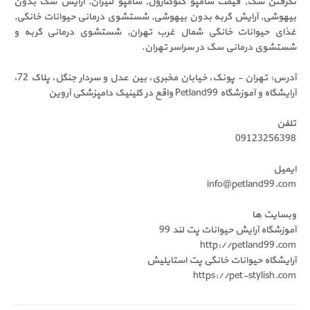
نگرفتن سگ, قیمت شامپو کتوکنازول, شامپو لنیران, آرایش سگ بدون
بیهوشی, آرایش گربه بدون بیهوشی, شستشوی درمانی حیوانات خانگی,
غذای حیوانات خانگی شمال غرب تهران, شستشوی درمانی گربه و
شستشوی درمانی سگ در سراسر تهران.
آدرس: تهران - پونک، خیابان مخبری، بین عدل و سردار جنگل، پلاک 72،
آرایشگاه و آموزشگاه Petland99 واقع در کلینیک دامپزشکی آروین
تلفن
09123256398
ایمیل
info@petland99.com
وبسایت ها
آموزشگاه آرایش حیوانات پت لند 99
http://petland99.com
آرایشگاه حیوانات خانگی پت استایلیش
https://pet-stylish.com