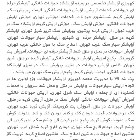
کهریزی آرایشگر تخصصی در زمینه آرایشگاه حیوانات خانگی, آرایشگر حرفه
ای حیوانات, خدمات آرایشی, آرایش حیوانات خانگی, قیمت پیرایش سگ,
آرایش گربه, شستشوی حیوانات, خدمات آموزشی تهران, آموزش آرایش
حیوانات خانگی, آموزش آرایش سگ, آموزش آرایش گربه, آرایشگاه سگ در
غرب تهران, آرایش گربه پرشین, پیرایش سگ تریر شرق تهران, آرایشگر
گربه در منزل, آرایشگر حرفه ای شیتزو, آرایشگر سیار حیوانات تهران,
آرایشگر سیار سگ غرب تهران, اصلاح سگ با موزر خانگی غرب تهران,
آرایش حیوانات در محل و منزل شما, آرایشگر حرفه ای حیوانات, آموزش پت
گرومینگ, پکیج آموزشی آرایش حیوانات خانگی, آرایش گربه در منزل شرق
تهران, کلاس آرایش حیوانات در منزل, پیرایش سگ در منزل, آرایشگاه
حیوانات خانگی, قیمت آرایش گربه, پکیج آرایش سگ تهران می باشد .
پت لند 99 با مدیریت محمد کهریزی آرایشگر حیوانات جزو اولین ها در
انجام آرایش سیار حیوانات و آرایش در منزل و محل شما سروران با خدمات
گسترده ای از جمله : آرایش سگ شرق تهران, آرایش حیوانات خانگی,
آموزش آرایش حیوانات خانگی, آرایش سگ در منزل, آرایش گربه در منزل,
آرایش حیوانات در منزل, آموزش پت گرومینگ, آرایش گربه غرب تهران,
کک در حیوانات, قیمت درمان کک و کنه, درمان کک و کنه, عفونت گوش
سگ, عفونت گوش گربه, پکیج تمیز کردن قی چشم سگ, تمیز کردن قی
چشم گربه, درمام قارچ سگ تهران, درمان قارچ گربه شمال غرب تهران,
ماشین اصلاح حیوانات, ماشین اصلاح سگ, ماشین اصلاح گربه, تربیت گاز