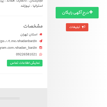
مجارستان ، دانمارک ،فنلاند ، پرت
استرالیا ، نیوزلند
درج آگهی رایگان
مشخصات
تبلیغات
استان تهران
tps://t.me/shadanbarzin
gram.com/shadan_barzin
09226581021
نمایش اطلاعات تماس