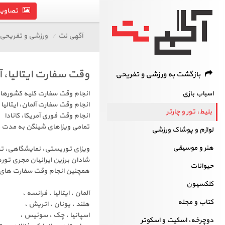
تصاویر 
آگهی نت
ورزشی و تفریحی
وقت سفارت ایتالیا، آ
بازگشت به ورزشی و تفریحی
اسباب‌ بازی
انجام وقت سفارت کلیه کشوره
انجام وقت سفارت آلمان، ایتالی
بلیط، تور و چارتر
انجام وقت فوری آمریکا، کانادا
تمامی ویزاهای شینگن به مدت محدود
لوازم و پوشاک ورزشی
هنر و موسیقی
ویزای توریستی، نمایشگاهی، ت
شادان برزین ایرانیان مجری توره
حیوانات
همچنین انجام وقت سفارت های 
کلکسیون
آلمان ، ایتالیا ، فرانسه ،
کتاب و مجله
هلند ، یونان ، اتریش ،
اسپانیا ، چک ، سوئیس ،
دوچرخه، اسکیت و اسکوتر