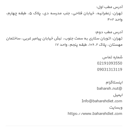
رس مطب اول:
تهران، زعفرانیه، خیابان فلاحی، جنب مدرسه دی، پلا‌ک ۵، طبقه چهارم،
د ۴۰۲
رس مطب دوم:
ران، اتوبان ستاری به سمت جنوب، نبش خیابان پیامبر غربی، ساختمان
ن، پلاک ۱۰۶.۲، طبقه پنجم، واحد ۱۷
اره تماس
021910935
090313131
نستاگرام
@b
میل
Info@baharehdiet.c
سایت
https://www.baharehdiet.c