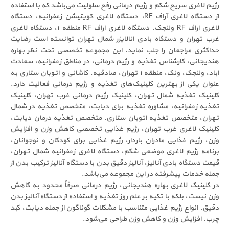
یم لاغری سریع شکم و رژیم درمانی رفع سلولیت می‌باشد که با استفاده
از دستگاه لاغری آراف RF، دستگاه لاغری کویتیشن زعفرانیه، دستگاه
لاغری آراف RF ولنجک، دستگاه لاغری آراف RF منطقه ۱، دستگاه لاغری
ب تهران و دستگاه بادی آنالایزر شمال تهران توانسته است رضایت
اکثری مراجعان را جلب نماید. این مجموعه تخصصی تحت نظر بهاره
دیجانی، کارشناس تغذیه و رژیم درمانی، در مناطق زعفرانیه، سعادت
آباد، ولنجک، ونک، منطقه ۱ تهران، صادقیه، کاشانی و اتوبان ستاری به
وان یکی از بهترین کلینیک‌های تغذیه و رژیم درمانی فعالیت دارد.
ینیک تغذیه شمال تهران، کلینیک رژیم درمانی غرب تهران، کلینیک
ذیه زعفرانیه، مشاوره تغذیه برای دیابت، متخصص تغذیه در شمال
ران، متخصص تغذیه اتوبان ستاری، متخصص تغذیه درمان دیابت،
ینیک لاغری غرب تهران، رژیم غذایی تخصصی کاهش وزن و افزایش
ن، رژیم غذایی مادران باردار، رژیم غذایی برای کودکان و نوجوانان،
نامه رژیم لاغری موضعی شکم، دستگاه لاغری زعفرانیه شمال تهران،
مت دستگاه بادی آنالیز، آنالیز دقیق بدن با دستگاه آنالیز ترکیب بدن از
له خدمات پیشرفته در این مجموعه می‌باشد.
 کلینیک لاغری بهاره هندیجانی، رژیم درمانی صرفاً محدود به کاهش
ن نیست، بلکه با تکیه بر علم روز تغذیه و استفاده از دستگاه آنالیز بدن
یق، انواع رژیم غذایی متناسب با مشکلات گوناگون از جمله دیابت، کبد
ب، افزایش وزن و کاهش وزن طراحی می‌شود.