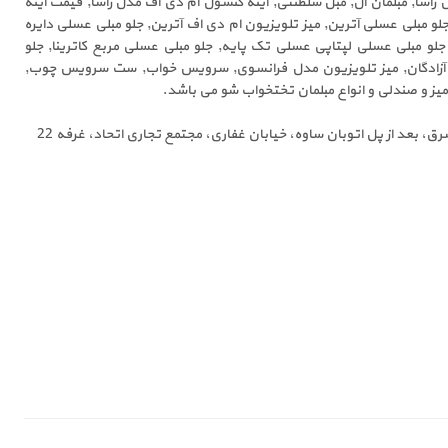
اسا, مبلمان ال, مبل سلطنتی, آینه کنسول ام دی اف مدل راسا, قیمت آینه
لو مبلی عسلی آترین, میز تلویزیون ام دی اف آترین, جلو مبلی عسلی دایره
 جلو مبلی عسلی لپتاپی عسلی تک پایه, جلو مبلی عسلی مربع کاترینا, جلو
راه آزادگان, میز تلویزیون مدل فرانسوی, سرویس خواب, ست سرویس چوب,
و صندلی و انواع مبلمان تختخواب شو می باشد.
شرق، بعد از پل اتوبان ساوه، خیابان غفاری، مجتمع تجاری اتحاد، غرفه 22