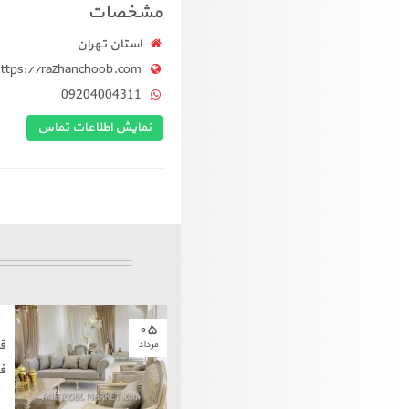
مشخصات
استان تهران
https://razhanchoob.com
09204004311
نمایش اطلاعات تماس
۰۵
ق
مرداد
ف