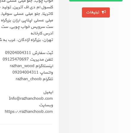
خواب چوب, جلو مبلی عسلی مدل ر
کنسول ام دی اف آترین, تولید ج
تبلیغات
کاترینا, جلو مبلی عسلی سوفیا,
مبلی عسلی لپتاپی ارزان بزرگ
ست سرویس خواب چوبی, ست میز 
آدرس کارخانه
تهران، بزرگراه آزادگان، غرب به 
ثبت سفارش 09204004311
تلفن مدیریت 09125470697
اینستاگرام razhan_wood
واتساپ 09204004311
تلگرام razhan_choob
ایمیل
Info@razhanchoob.com
وبسایت
https://razhanchoob.com