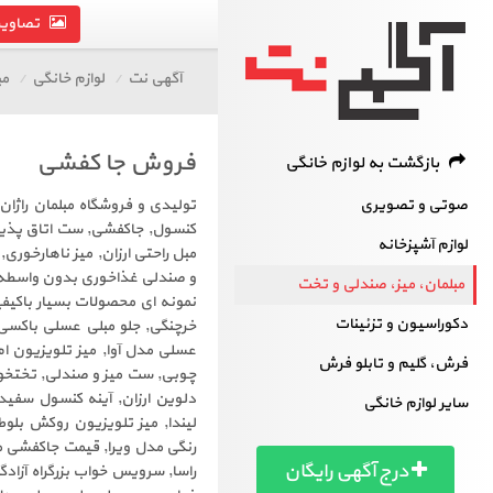
تصاویر 
آگهی نت
لوازم خانگی
مب
فروش جا کفشی
بازگشت به لوازم خانگی
صوتی و تصویری
تولیدی و فروشگاه مبلمان راژا
کنسول, جاکفشی, ست اتاق پذیر
لوازم آشپزخانه
مبل راحتی ارزان, میز ناهارخوری
و صندلی غذاخوری بدون واسطه در بزرگراه آزادگ
مبلمان، میز، صندلی و تخت
نمونه ای محصولات بسیار باکی
دکوراسیون و تزئینات
خرچنگی, جلو مبلی عسلی باکسی 
عسلی مدل آوا, میز تلویزیو
فرش، گلیم و تابلو فرش
چوبی, ست میز و صندلی, تختخواب
دلوین ارزان, آینه کنسول سفید
سایر لوازم خانگی
لیندا, میز تلویزیون روکش بلو
رنگی مدل ویرا, قیمت جاکفشی م
درج آگهی رایگان
راسا, سرویس خواب بزرگراه آ