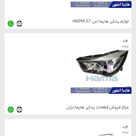
هایما اس HAIMA S7
ش قطعات یدکی هایما ارزان