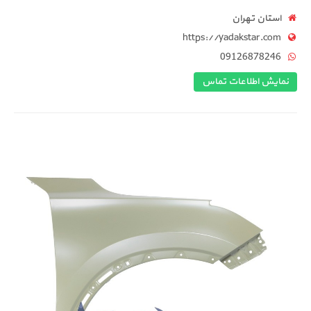
 تهران
https://yadaksta
0912687
اطلاعات تماس