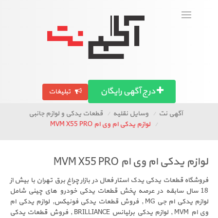
ورود
عض
Togg
navigati
تصاویر آگهی ها
آگهی استان ها
مق
درج آگهی رایگان
تبلیغات
آگهی نت
وسایل نقلیه
قطعات یدکی و لوازم جانبی
لوازم یدکی ام وی ام MVM X55 PRO
ی ام وی ام MVM X55 PRO
طعات یدکی یدک استار فعال در بازار چراغ برق تهران با بیش از
 سابقه در عرصه پخش قطعات یدکی خودرو های چینی شامل
لوازم یدکی ام جی MG , فروش قطعات یدکی فونیکس, لوازم یدکی ام
وی ام MVM , لوازم یدکی برلیانس BRILLIANCE , فروش قطعات یدکی