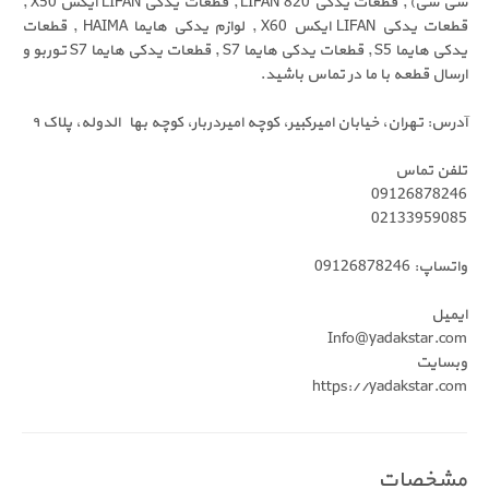
سی سی) , قطعات یدکی LIFAN 820 , قطعات یدکی LIFAN ایکس X50 ,
قطعات یدکی LIFAN ایکس X60 , لوازم یدکی هایما HAIMA , قطعات
یدکی هایما S5 , قطعات یدکی هایما S7 , قطعات یدکی هایما S7 توربو و
ه با ما در تماس باشید.
ن، خیابان امیرکبیر، کوچه امیردربار، کوچه بهاء الدوله، پلاک ٩
س
0912
0213
Info@yadak
https://yadak
ات