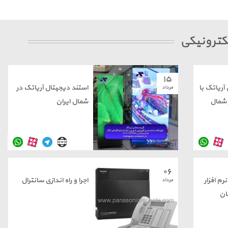
لکترونیکی
۱۵
ریاتک با
استند دیجیتال آریاتک در
مرداد
شمال
شمال ایران
۰۶
م افزار
اجرا و راه اندازی سانترال
مرداد
ان