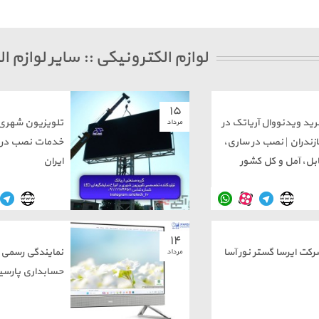
لوازم الکترونیکی :: سایر لوازم ا
۱۵
رید ویدئووال آریاتک در
تلویزیون شهری آ
مرداد
ازندران | نصب در ساری،
خدمات نصب در 
ابل، آمل و کل کشور
ایران
۱۴
رکت ایرسا گستر نور آسا
نمایندگی رسمی نر
مرداد
حسابداری پارسی