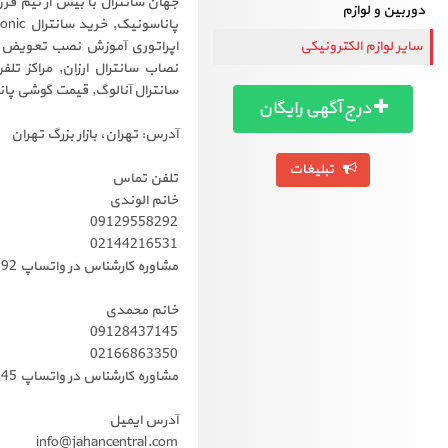
جهان سانترال با بیش از نیم قر
دوربین و لوازم
سایر لوازم الکترونیکی
سانترال آنالوگ, قیمت گوشی پان
درج آگهی رایگان
آدرس: تهران، بازار بزرگ تهران
تبلیغات
تلفن تماس
خانم الوندی
09129558292
02144216531
مشاوره کارشناس در واتساپ 09129558292
خانم محمدی
09128437145
02166863350
مشاوره کارشناس در واتساپ 09128437145
آدرس ایمیل
info@jahancentral.com