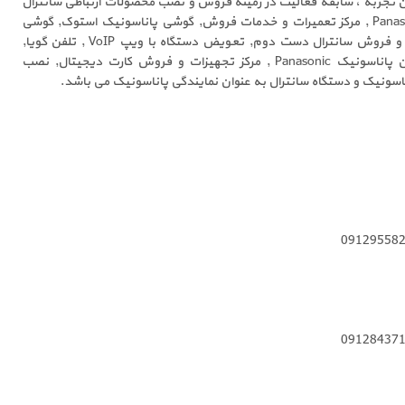
ن تجربه ، سابقه فعالیت در زمینه فروش و نصب محصولات ارتباطی سانترال
پاناسونیک, خرید سانترال Panasonic , مرکز تعمیرات و خدمات فروش, گوشی پاناسونیک استوک, گوشی
اپراتوری آموزش نصب تعویض و فروش سانترال دست دوم, تعویض دستگاه با ویپ VoIP , تلفن گویا,
نصاب سانترال ارزان, مراکز تلفن پاناسونیک Panasonic , مرکز تجهیزات و فروش کارت دیجیتال, نصب
اسونیک و دستگاه سانترال به عنوان نمایندگی پاناسونیک می باشد.