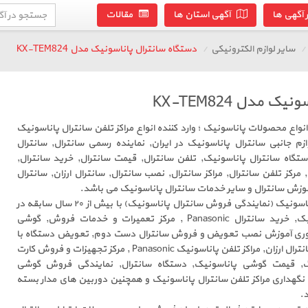
آگهی ها
آگهی استان ها
مقالات
سایر لوازم الکترونیکی
دستگاه سانترال پاناسونیک مدل KX-TEM824
 مدل KX-TEM824
واع محصولات پاناسونیک ؛ وارد کننده انواع مراکز تلفن سانترال پاناسونیک
م جانبی سانترال پاناسونیک در ایران, نماینده رسمی سانترال, سانترال
تگاه سانترال پاناسونیک, تلفن سانترال, قیمت سانترال, خرید سانترال,
رکز تلفن سانترال, مراکز سانترال, نصب سانترال, سانترال ارزان, سانترال
وزش سانترال و سایر خدمات سانترال پاناسونیک می باشد.
جهان سانترال نماینده رسمی پاناسونیک (نمایندگی فروش سانترال پاناسونیک) با بیش از ۲۰ سال سابقه در
زمینه فروش سانترال پاناسونیک, خرید سانترال Panasonic , مرکز تعمیرات و خدمات فروش, گوشی
توری آموزش نصب تعویض و فروش سانترال دست دوم, تعویض دستگاه با
ویپ VoIP , تلفن گویا, نصاب سانترال ارزان, مراکز تلفن پاناسونیک Panasonic , مرکز تجهیزات و فروش کارت
وگ, قیمت گوشی پاناسونیک, دستگاه سانترال, نمایندگی فروش گوشی
Panasoni ، نصب و نگهداری مراکز تلفن سانترال پاناسونیک و همچنین دوربین های مدار بسته
.