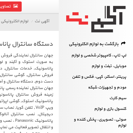
تصاویر 
آگهی نت
لوازم الکترونیکی
دستگاه سانترال پاناسونیک
بازگشت به لوازم الکترونیکی
لپ تاپ، کامپیوتر شخصی و لوازم
جهان سانترال نمایندگی فروش ان
به صورت استوک و آکبند و لواز
موبایل، تبلت و لوازم
پاناسونیک, خدمات سانترال, دس
فروش سانترال, گوشی سانترال, م
پرینتر، اسکنر، کپی، فکس و تلفن
دست دوم, دستگاه سانترال و آم
مودم و تجهیزات شبکه
سیم کارت
پاناسونیک استوک, گوشی اپرا
کنسول بازی و لوازم
دیجیتال, نصب سانترال آنال
صوتی، تصویری، پخش کننده و
پاناسونیک c
لوازم
و انتقال تصویر فعالیت می نماید