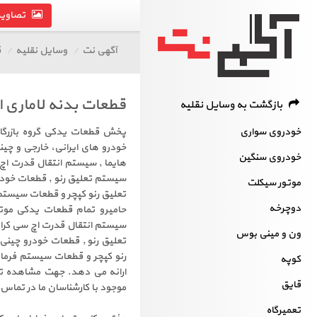
تصاویر 
آگهی نت
وسایل نقلیه
ق
قطعات بدنه لاماری ا
بازگشت به وسایل نقلیه
خودروی سواری
خودروی سنگین
موتور سیکلت
تعلیق رنو کپچر و قطعات سیستم فرمان ه
دوچرخه
ون و مینی بوس
کوپه
ارائه می دهد. جهت مشاهده تم
قایق
موجود با کارشناسان ما در تماس
تعمیرگاه