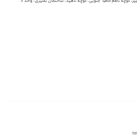
بیر، کوچه ناظم الاطباء جنوبی، کوچه ناهید، ساختمان نصیری، واحد 5
ht