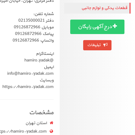
دفتر مرکزی: تهران، خیابان امیرک
قطعات یدکی و لوازم جانبی
شماره تلفن:
دفتر 02135000021
درج آگهی رایگان
موبایل 09126872966
پیامک 09126872966
واتساپ 09126872966
تبلیغات
اینستاگرام
@hamiro.yadak
ایمیل
info@hamiro-yadak.com
وبسایت
https://hamiro-yadak.com
مشخصات
استان تهران
tps://hamiro-yadak.com