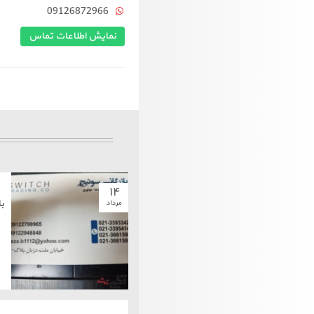
09126872966
نمایش اطلاعات تماس
۱۴
ب
مرداد