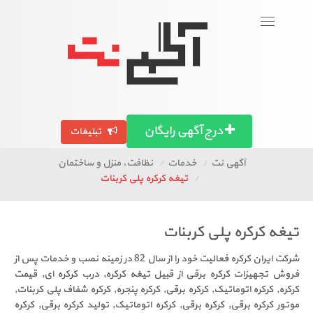
ورود
عضویت
Toggle
navigation
بگرد!
تصاویر آگهی ها
آگهی استان ها
مقالات
درج آگهی رایگان
تبلیغات
آگهی نت
خدمات
نظافت، منزل و ساختمان
تیغه کرکره پلی کربنات
تیغه کرکره پلی کربنات
شرکت ایران کرکره فعالیت خود را از سال 82 در زمینه نصب و خدمات پس از
فروش تجهیزات کرکره برقی از قبیل تیغه کرکره, درب کرکره ای, قیمت
کرکره, کرکره اتوماتیک, کرکره برقی, کرکره پنجره, کرکره شفاف پلی کربنات,
موتور کرکره برقی, کرکره برقی, کرکره اتوماتیک, تولید کرکره برقی, کرکره