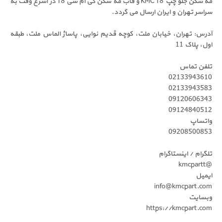
مه شکن جلو چپ KMC T8 و قاب مه شکن کی ام سی T8 در اسرع وقت به
ان و ایران ارسال می گردد.
ان، خیابان ملت، کوچه قدیم نوایی، پاساژ الماس ملت، طبقه
1
س
0213
0213
0912
0912
0920
ینستاگرام
info@kmc
https://kmc