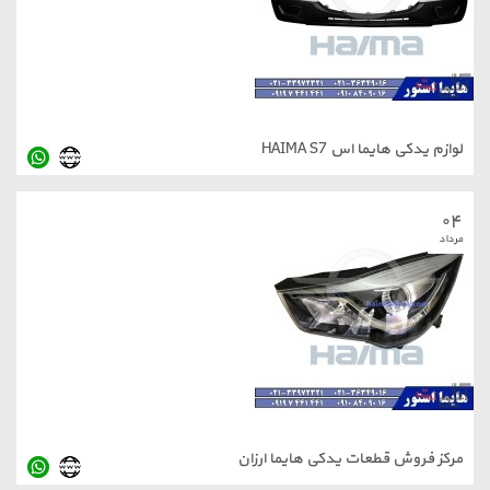
هایما اس HAIMA S7
ش قطعات یدکی هایما ارزان