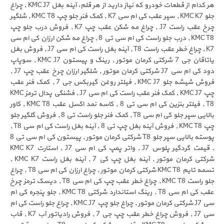
هر کدام از قطعات خودرو که نیاز دارید از هر قلم، آینه بغل KMC J7 , چراغ
جلو KMC K7 , سپر عقب کی ام سی K7 , کمک فنر جلو چپ KMC T8 , شلگیر
چرخ عقب راست J7 , چراغ مه شکن عقب چپ K7 , فروش درب جلو چپ
KMC T8 , درب جلو راست کی ام سی تی 8 , چراغ مه شکن ارزان کی ام سی
K7 , چراغ خطر عقب راست T8 , آینه بغل راست کی ام سی J7 , فروش بغل
یاتاقان جی 7 شرکتی کرمان موتور , رینگ و پیستون KMC J7 , سوپاپ
دود کی ام سی J7 شرکتی کرمان موتور , شلگیر ارزان چرخ عقب چپ J7 ,
فروش شیشه جلو KMC J7 , فیلتر روغن گیربکس جی 7 , کمک فنر عقب
چپ KMC J7 , کمک فنر عقب راست کی ام سی J7 , فشنگی پدال ترمز KMC
T8 , فیلتر بنزین کی ام سی تی 8 , کاسه نمد اکسل عقب KMC T8 , کاور
بالایی سپر جلو کی ام سی T8 , کمک فنر جلو راست تی 8 , فروش گلگیر جلو
چپ KMC T8 , فروش آینه بغل چپ تی 8 , آینه بغل راست کی ام سی T8 ,
پوسته بالایی سپر جلو T8 شرکتی کرمان موتور , پیستون کی ام سی تی 8
, قیمت گردگیر پلوس J7 , واتر پمپ کی ام سی J7 , استارت KMC K7
شرکتی کرمان موتور , آینه بغل چپ کی 7 , آینه بغل راست KMC K7 ,
تسمه تایم KMC T8 شرکتی کرمان موتور , چراغ ارزان کی ام سی T8 , چراغ
جلو راست KMC T8 , چراغ خطر عقب چپ کی ام سی T8 , دیسک ترمز چرخ
عقب کی ام سی T8 , رینگ استاندارد شرکتی KMC T8 , جلو پنجره کی ام
سی J7 شرکتی کرمان موتور , چراغ جلو چپ KMC J7 , چراغ جلو راست کی ام
سی J7 , فروش چراغ خطر عقب چپ جی 7 , فروش رادیاتور آب K7 , قاب