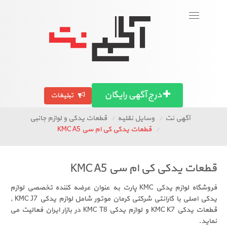
ورود
عض
Togg
navigati
تصاویر آگهی ها
آگهی استان ها
مق
درج آگهی رایگان
تبلیغات
آگهی نت
وسایل نقلیه
قطعات یدکی و لوازم جانبی
قطعات یدکی کی ام سی KMC A5
دکی کی ام سی KMC A5
فروشگاه لوازم یدکی KMC پارت به عنوان عرضه کننده تخصصی لوازم
یدکی اصلی با گارانتی شرکتی کرمان موتور شامل لوازم یدکی KMC J7 ,
قطعات یدکی KMC K7 و لوازم یدکی KMC T8 در بازار ایران فعالیت می