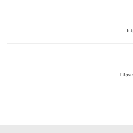
ht
https: