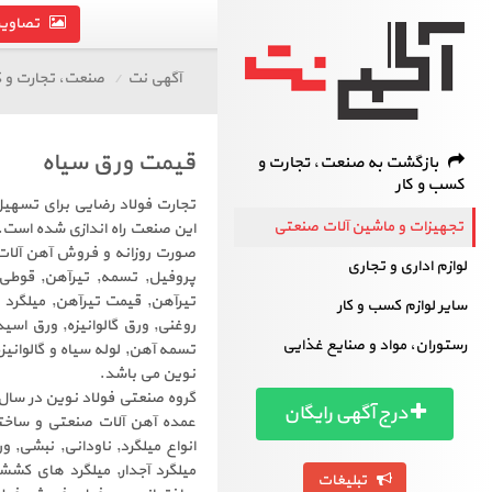
تصاویر 
آگهی نت
صنعت، تجارت و ک
قیمت ورق سیاه
بازگشت به صنعت، تجارت و
کسب و کار
تجارت فولاد رضایی برای تسهیل م
تجهیزات و ماشین آلات صنعتی
این صنعت راه اندازی شده است. ق
صورت روزانه و فروش آهن آلات 
لوازم اداری و تجاری
پروفیل, تسمه, تیرآهن, قوطی, ر
تیرآهن, قیمت تیرآهن, میلگرد س
سایر لوازم کسب و کار
روغنی, ورق گالوانیزه, ورق اس
رستوران، مواد و صنایع غذایی
تسمه آهن, لوله سیاه و گالوانی
نوین می باشد.
درج آگهی رایگان
عمده آهن آلات صنعتی و ساختما
انواع میلگرد, ناودانی, نبشی, و
میلگرد آجدار, میلگرد های کششی
تبلیغات