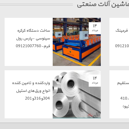
 ماشین آلات صنعتی
۱۴
 فرمینگ
ساخت دستگاه کرکره
مرداد
سینوسی -پارس رول
فرم-09121007760
۱۴
ستقیم
واردکننده و تامین کننده
مرداد
انواع ورق‌های استیل
410،4
304و316و201
یو)