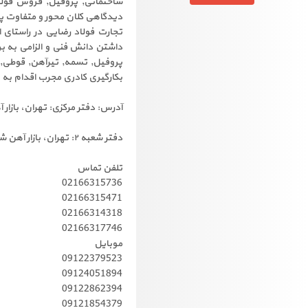
ساختمانی, پروفیل, فروش فولاد
دیدگاهی کلان محور و متفاوت پا
تجارت فولاد رضایی در راستای 
داشتن دانش فنی و الزامی به ب
پروفیل, تسمه, تیرآهن, قوطی, ر
بکارگیری کادری مجرب اقدام به 
آدرس: دفتر مرکزی: تهران، بازار آهن ش
دفتر شعبه ۲: تهران، بازار آهن شادآباد، بهاران 1 ، بلوک 1/20
تلفن تماس
02166315736
02166315471
02166314318
02166317746
موبایل
09122379523
09124051894
09122862394
09121854379