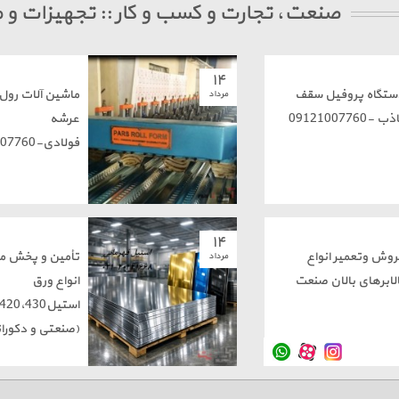
صنعت، تجارت و کسب و کار :: تجهیزات و
۱۴
ستگاه پروفیل سقف
ماشین آلات رول
مرداد
ب -09121007760
عرشه
فولادی-09121007760
۱۴
روش وتعمیر انواع
تأمین و پخش م
مرداد
الابرهای بالان صنعت
انواع ورق
استیل20،430
(صنعتی و دکورات