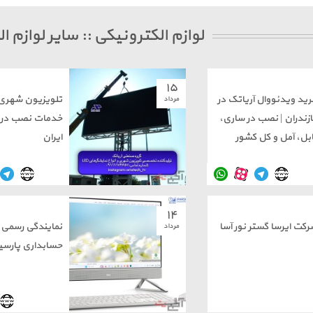
لوازم الکترونیکی :: سایر لوازم ا
۱۵
رید ویدئووال آریاتک در
تلویزیون شهری آ
مرداد
ازندران | نصب در ساری،
خدمات نصب در 
ابل، آمل و کل کشور
ایران
۱۴
رکت ایرسا گستر نور آسا
نمایندگی رسمی نر
مرداد
حسابداری پارسی