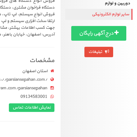
فروش انواع دستگاه های فروشگا
دوربین و لوازم
دستگاه فراخوان مشتری، دستگاه
سایر لوازم الکترونیکی
فروش انواع سیستم، لپ تاپ، مینی
ارتقا سخت افزاری سیستم و لپ 
جهت کسب اطلاعات بیشتر، مشاور
درج آگهی رایگان
آدررس: اصفهان، خیابان باهنر، م
تبلیغات
مشخصات
استان اصفهان
s://parsiansepahan.com/
ram.com/parsiansepahan
09134583001
نمایش اطلاعات تماس