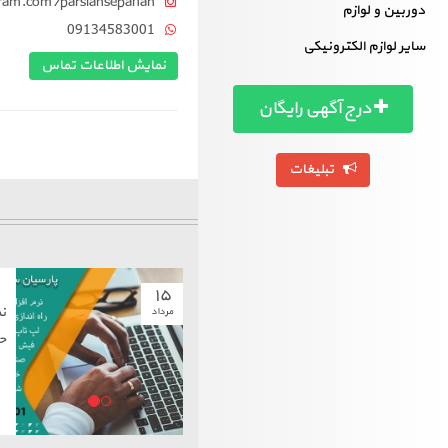
ram.com/parsiansepahan
دوربین و لوازم
09134583001
سایر لوازم الکترونیکی
نمایش اطلاعات تماس
درج آگهی رایگان
تبلیغات
۱۵
نم
مرداد
ح