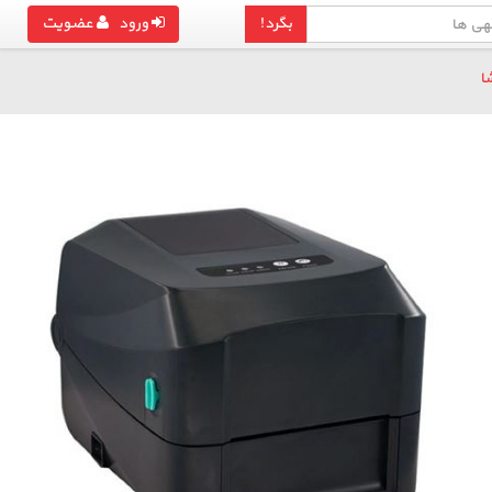
بگرد!
ورود
عضویت
ا