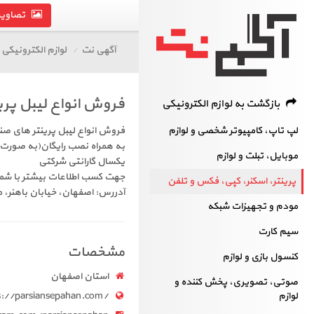
تصاویر 
آگهی نت
لوازم الکترونیکی
فروش انواع لیبل پرین
بازگشت به لوازم الکترونیکی
لپ تاپ، کامپیوتر شخصی و لوازم
فروش انواع لیبل پرینتر های ص
به همراه نصب رایگان(به صورت
موبایل، تبلت و لوازم
یکسال گارانتی شرکتی
جهت کسب اطلاعات بیشتر با شما
پرینتر، اسکنر، کپی، فکس و تلفن
آدررس: اصفهان، خیابان باهنر، م
مودم و تجهیزات شبکه
سیم کارت
مشخصات
کنسول بازی و لوازم
استان اصفهان
صوتی، تصویری، پخش کننده و
لوازم
s://parsiansepahan.com/