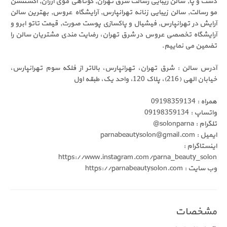
دست و پا, سالن زیبایی رسالت شرق تهران, کوتاهی موی ارزان, اکستنشن
مو رسالت, سالن زیبایی زنانه تهرانپارس, آرایشگاه عروس, بهترین سالن
آرایش در تهرانپارس, فیشیال و پاکسازی پوست صورت, قیمت تاتو ابرو و
آرایشگاه تخصصی عروس در شرق تهران، رضایت مندی مشتریان سالن را
تضمین می نماییم.
آدرس سالن : شرق تهران، تهرانپارس، بالاتر از فلکه سوم تهرانپارس،
خیابان الهی (216)، پلاک 120، واحد یک، طبقه اول
همراه : 09198359134
واتساپ : 09198359134
تلگرام : solonparna@
ایمیل : parnabeautysolon@gmail.com
اینستاگرام :
https://www.instagram.com/parna_beauty_solon
وب سایت : https://parnabeautysolon.com
مشخصات