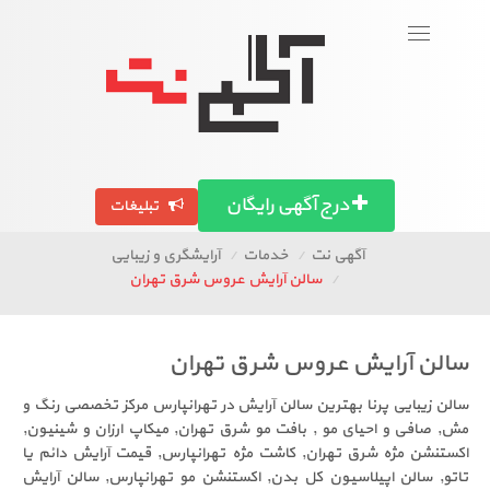
ورود
عضویت
Toggle
navigation
بگرد!
تصاویر آگهی ها
آگهی استان ها
مقالات
درج آگهی رایگان
تبلیغات
آگهی نت
خدمات
آرایشگری و زیبایی
سالن آرایش عروس شرق تهران
سالن آرایش عروس شرق تهران
سالن زیبایی پرنا بهترین سالن آرایش در تهرانپارس مرکز تخصصی رنگ و
مش, صافی و احیای مو , بافت مو شرق تهران, میکاپ ارزان و شینیون,
اکستنشن مژه شرق تهران, کاشت مژه تهرانپارس, قیمت آرایش دائم یا
تاتو, سالن اپیلاسیون کل بدن, اکستنشن مو تهرانپارس, سالن آرایش