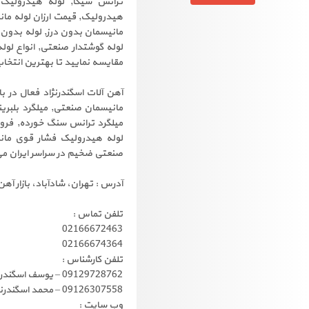
ترانس سیکا, لوله هیدرولیک
مانیسمان بدون درز, لوله بدون 
لوله گوشتدار صنعتی, انواع لو
مقایسه نمایید تا بهترین انتخاب
آهن آلات اسگندرنژاد فعال در ب
مانیسمان صنعتی, میلگرد بلبری
میلگرد ترانس سنگ خورده, فروش
لوله هیدرولیک فشار قوی مانی
صنعتی ضخیم در سراسر ایران می
آدرس : تهران، شادآباد، بازار آهن
تلفن تماس :
02166672463
02166674364
تلفن کارشناس :
09129728762 – یوسف اسگندرنژاد
09126307558 – محمد اسگندرنژاد
وب سایت :