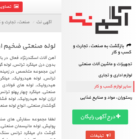
تصاویر 
آگهی نت
صنعت، تجارت و ک
لوله صنعتی ضخیم ار
بازگشت به صنعت، تجارت و
کسب و کار
آهن آلات اسگندرنژاد فعال در ب
تجهیزات و ماشین آلات صنعتی
بدون درز, میلگرد ترانس, لوله گ
این مجموعه متخصص در زمینه می
لوازم اداری و تجاری
ترانس, لوله هیدرولیک, میلگر
هیدرولیک, لوله های فولادی ب
سایر لوازم کسب و کار
صنعتی, میلگرد چهار پهلو تران
رستوران، مواد و صنایع غذایی
ارزان لوله هیدرولیک, لوله فشا
گوشتدار صنعتی, انواع لوله صن
درج آگهی رایگان
لطفا مجموعه سفارش های صنعتی
پولیش, لوله مانیسمان صنعتی, م
گوشت دار, میلگرد ترانس سنگ 
تبلیغات