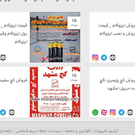
۱۵
روش ایزوگام _ قیمت
قیمت ایزوگام _
مرداد
روش و نصب ایزوگام
رول ایزوگام وق
ایزوگام
۱۵
روش گچ پلیمری (گچ
فروش گچ سفید 
مرداد
د حریق) مشهد
آرشیو تغییرات
|
قوانین و راهنما
|
سیاست حفظ حریم شخصی
|
راهنمای