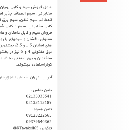
عامل فروش سیم و کابل رویان، 
مخابراتی, سیم انعطاف پذیر ا
انعطاف, سیم تلفن, سیم برق ا
کابل مخابراتی, سیم و کابل ش
فروش سیم و کابل دامغان و عام
مفتولی، افشان و سیمهای با رو
های افشان 5
برق مفتولی 4 و
کولر استفاده میشوند.
آدرس : تهران، خیابان لاله زار ج
تلفن تماس :
02133935541
02133113189
تلفن همراه :
09123222665
09379640362
تلگرام : RTavakoli65@