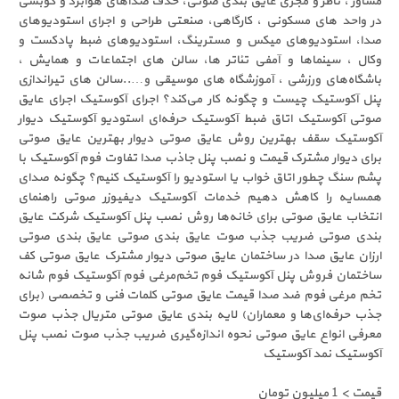
مشاور ، ناظر و مجری عایق بندی صوتی، حذف صداهای هوابرد و کوبشی
در واحد های مسکونی ، کارگاهی، صنعتی طراحی و اجرای استودیوهای
صدا، استودیوهای میکس و مسترینگ، استودیوهای ضبط پادکست و
وکال ، سینماها و آمفی تئاتر ها، سالن های اجتماعات و همایش ،
باشگاه‌های ورزشی ، آموزشگاه های موسیقی و…..سالن های تیراندازی
پنل آکوستیک چیست و چگونه کار می‌کند؟ اجرای آکوستیک اجرای عایق
صوتی آکوستیک اتاق ضبط آکوستیک حرفه‌ای استودیو آکوستیک دیوار
آکوستیک سقف بهترین روش عایق صوتی دیوار بهترین عایق صوتی
برای دیوار مشترک قیمت و نصب پنل جاذب صدا تفاوت فوم آکوستیک با
پشم سنگ چطور اتاق خواب یا استودیو را آکوستیک کنیم؟ چگونه صدای
همسایه را کاهش دهیم خدمات آکوستیک دیفیوزر صوتی راهنمای
انتخاب عایق صوتی برای خانه‌ها روش نصب پنل آکوستیک شرکت عایق
بندی صوتی ضریب جذب صوت عایق بندی صوتی عایق بندی صوتی
ارزان عایق صدا در ساختمان عایق صوتی دیوار مشترک عایق صوتی کف
ساختمان فروش پنل آکوستیک فوم تخم‌مرغی فوم آکوستیک فوم شانه
تخم مرغی فوم ضد صدا قیمت عایق صوتی کلمات فنی و تخصصی (برای
جذب حرفه‌ای‌ها و معماران) لایه‌ بندی عایق صوتی متریال جذب صوت
معرفی انواع عایق صوتی نحوه اندازه‌گیری ضریب جذب صوت نصب پنل
آکوستیک نمد آکوستیک
قیمت > 1 میلیون تومان