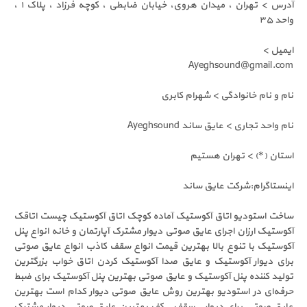
آدرس > تهران ، میدان هروی، خیابان ضابطی ، کوچه فرزاد ، پلاک ۱ ،
واحد ۳۵
ایمیل >
Ayeghsound@gmail.com
نام و نام خانوادگی > شهرام کابری
نام واحد تجاری > عایق ساند Ayeghsound
استان (*) > تهران هستیم
اینستاگرام:شرکت عایق ساند
ساخت استودیو اتاق آکوستیک آماده کوچک اتاق آکوستیک چیست اتاقک
آکوستیک ارزان اجرای عایق صوتی دیوار مشترک آپارتمان و خانه انواع پنل
آکوستیک با تنوع بالا بهترین قیمت انواع سقف کاذب انواع عایق صوتی
برای دیوار آکوستیک و عایق صدا آکوستیک کردن اتاق خواب بزرگترین
تولید کننده پنل آکوستیک و عایق صوتی بهترین پنل‌ آکوستیک برای ضبط
حرفه‌ای در استودیو بهترین روش عایق صوتی دیوار کدام است بهترین
عایق صوتی برای دیوار . سقف . کف بهترین عایق صوتی دیوار مشترک