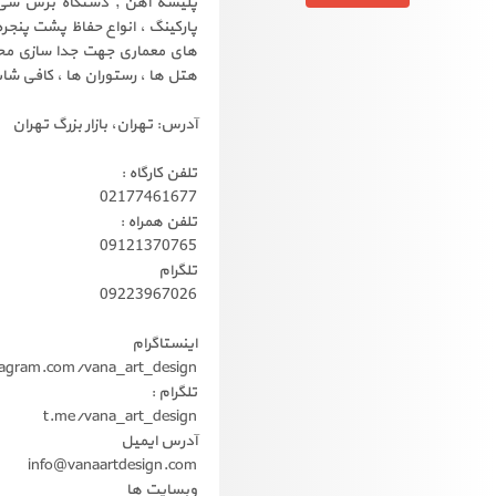
پارکینگ ، انواع حفاظ پشت پنجره
های معماری جهت جدا سازی محیط
هتل ها ، رستوران ها ، کافی شاپ ه
آدرس: تهران، بازار بزرگ تهران
تلفن کارگاه :
02177461677
تلفن همراه :
09121370765
تلگرام
09223967026
اینستاگرام
tagram.com/vana_art_design
تلگرام :
t.me/vana_art_design
آدرس ایمیل
info@vanaartdesign.com
وبسایت ها