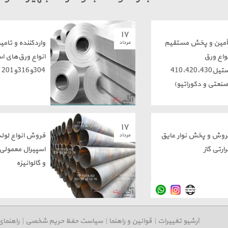
۱۷
أمین و پخش مستقیم
واردکننده و تامی
مرداد
واع ورق
انواع ورق‌های ا
استیل410،420،430
304و316و201
صنعتی و دکوراتیو)
۱۷
روش و پخش نوار عایق
فروش انواع لوله
مرداد
ارتی گاز
اسپیرال معمولی 
و گالوانیزه
آرشیو تغییرات
|
قوانین و راهنما
|
سیاست حفظ حریم شخصی
|
راهنمای