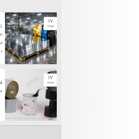
۱۷
ت
مرداد
ان
(
۱۷
ف
مرداد
حر