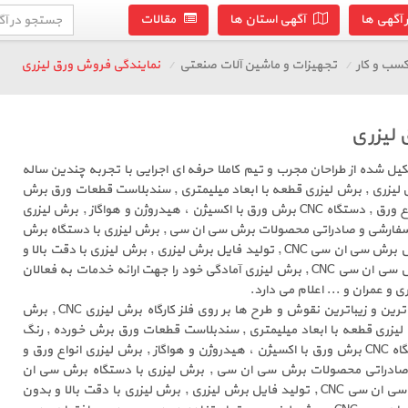
آگهی ها
آگهی استان ها
مقالات
سب و کار
تجهیزات و ماشین آلات صنعتی
نمایندگی فروش ورق لیزری
 لیزری
کیل شده از طراحان مجرب و تیم کاملا حرفه ای اجرایی با تجربه چندین ساله
لیزری , برش لیزری قطعه با ابعاد میلیمتری , سندبلاست قطعات ورق برش
خورده , رنگ الکترواستاتیک انواع ورق , دستگاه CNC برش ورق با اکسیژن ، هیدروژن و هواگاز , برش لیزری
ی سفارشی و صادراتی محصولات برش سی ان سی , برش لیزری با دستگاه برش
سی ان سی, ساخت قطعات خاص برش سی ان سی CNC , تولید فایل برش لیزری , برش لیزری با دقت بالا و
بدون پلیسه آهن , دستگاه برش سی ان سی CNC , برش لیزری آمادگی خود را جهت ارائه خدمات به فعالان
 عمران و ... اعلام می دارد.
وانا آرت دیزاین سازنده خلاقانه ترین و زیباترین نقوش و طرح ها بر روی فلز کارگاه برش لیزری CNC , برش
یزری قطعه با ابعاد میلیمتری , سندبلاست قطعات ورق برش خورده , رنگ
الکترواستاتیک انواع ورق , دستگاه CNC برش ورق با اکسیژن ، هیدروژن و هواگاز , برش لیزری انواع ورق و
 صادراتی محصولات برش سی ان سی , برش لیزری با دستگاه برش سی ان
سی, ساخت قطعات خاص برش سی ان سی CNC , تولید فایل برش لیزری , برش لیزری با دقت بالا و بدون