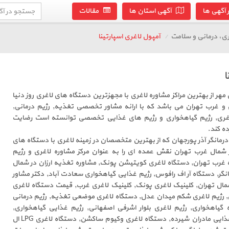
آگهی ها
آگهی استان ها
مقالات
ی، درمانی و سلامت
آمپول لاغری اسپارتینا
ا
ر از بهترین مراکز مشاوره لاغری با مجهزترین دستگاه های لاغری روز دنیا
 و غرب تهران می باشد که با ارائه مشاور تخصصی تغذیه, رژیم درمانی,
اغری, رژیم گیاهخواری و رژیم های غذایی تخصصی توانسته است رضایت
ده کند.
درمانگر آذر پورجهان که از بهترین متخصصان در زمینه لاغری با دستگاه های
 شمال غرب تهران نقش عمده ای را به عنوان مرکز مشاوره لاغری و رژیم
غرب تهران, دستگاه لاغری کویتیشن پونک, مشاوره تغذیه ارزان در شمال
انگر, دستگاه آر اف رافوس, رژیم غذایی گیاهخواری سعادت آباد, دکتر مشاور
مال تهران, کلینیک لاغری پونک, کلینیک لاغری غرب, قیمت دستگاه لاغری
ی, رژیم لاغری شکم میدان عدل, دستگاه لاغری موضعی تغذیه, رژیم درمانی
گیاهخواری, رژیم لاغری بلوار اشرفی اصفهانی, رژیم غذایی گیاهخواری,
کلینیک تخصصی تغذیه, رژیم غذایی مادران شیرده, دستگاه لاغری وکیوم ساکشن, دستگاه لاغری LPG ال