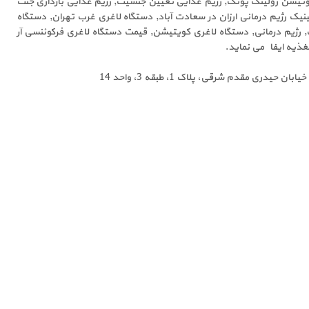
وتیشن رولینگ پونک, رژیم غذایی تعیین جنسیت, رژیم غذایی بارداری جنت
لینیک رژیم درمانی ارزان در سعادت آباد, دستگاه لاغری غرب تهران, دستگاه
, رژیم درمانی, دستگاه لاغری کویتیشن, قیمت دستگاه لاغری فرکوئنسی آر
حیدری مقدم شرقی، پلاک 1، طبقه 3، واحد 14