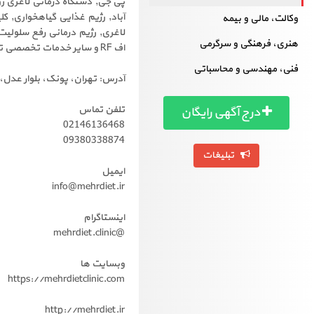
پی جی, دستگاه درمانی لاغری ر
آباد, رژیم غذایی گیاهخواری, ک
وکالت، مالی و بیمه
لاغری, رژیم درمانی رفع سلولیت
هنری، فرهنگی و سرگرمی
اف RF و سایر خدمات تخصصی تغذیه ایفاء می نماید.
فنی، مهندسی و محاسباتی
آدرس: تهران، پونک، بلوار عدل، خیابان 
تلفن تماس
درج آگهی رایگان
02146136468
09380338874
تبلیغات
ایمیل
info@mehrdiet.ir
اینستاگرام
@mehrdiet.clinic
وبسایت ها
https://mehrdietclinic.com
http://mehrdiet.ir