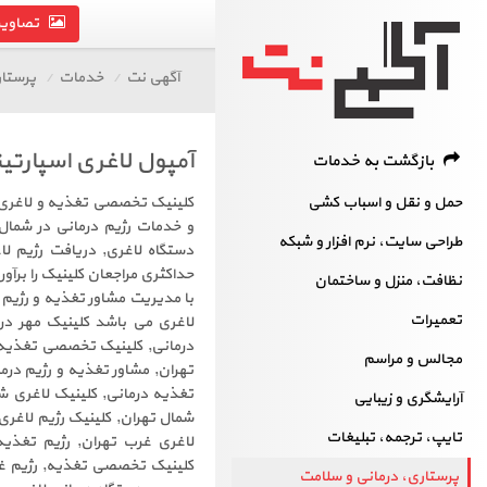
تصاویر 
آگهی نت
خدمات
پرستار
آمپول لاغری اسپارتین
بازگشت به خدمات
حمل و نقل و اسباب کشی
کلینیک تخصصی تغذیه و لاغری مه
و خدمات رژیم درمانی در شمال
طراحی سایت، نرم افزار و شبکه
دستگاه لاغری, دریافت رژیم ل
حداکثری مراجعان کلینیک را برآور
نظافت، منزل و ساختمان
با مدیریت مشاور تغذیه و رژیم 
تعمیرات
لاغری می باشد کلینیک مهر در
درمانی, کلینیک تخصصی تغذیه 
مجالس و مراسم
تهران, مشاور تغذیه و رژیم درم
تغذیه درمانی, کلینیک لاغری ش
آرایشگری و زیبایی
شمال تهران, کلینیک رژیم لاغر
تایپ، ترجمه، تبلیغات
لاغری غرب تهران, رژیم تغذیه 
پرستاری، درمانی و سلامت