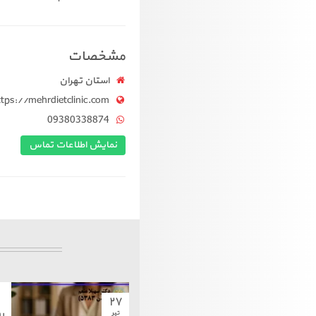
مشخصات
استان تهران
ttps://mehrdietclinic.com
09380338874
نمایش اطلاعات تماس
۲۷
ر
تیر