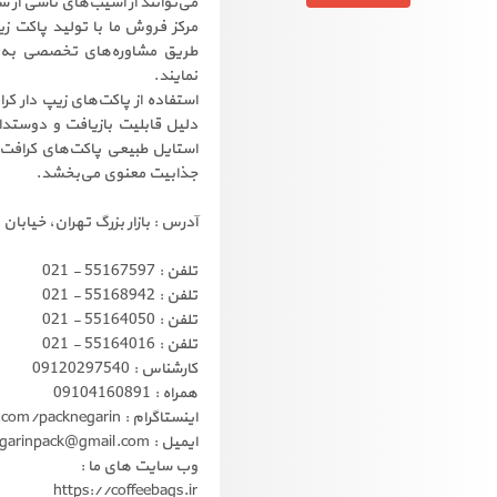
می‌توانند از آسیب‌های ناشی از 
مرکز فروش ما با تولید پاکت زی
طریق مشاوره‌های تخصصی به م
نمایند.
استفاده از پاکت‌های زیپ دار ک
دلیل قابلیت بازیافت و دوستدار
استایل طبیعی پاکت‌های کرافت، 
جذابیت معنوی می‌بخشد.
آدرس : بازار بزرگ تهران، خیابان 15 خرداد، بازار پله نوروزخان، کوچه سلطان العلماء، پلاک 34
تلفن : 55167597 - 021
تلفن : 55168942 - 021
تلفن : 55164050 - 021
تلفن : 55164016 - 021
کارشناس : 09120297540
همراه : 09104160891
اینستاگرام : https://www.instagram.com/packnegarin
ایمیل : negarinpack@gmail.com
وب سایت های ما :
https://coffeebags.ir