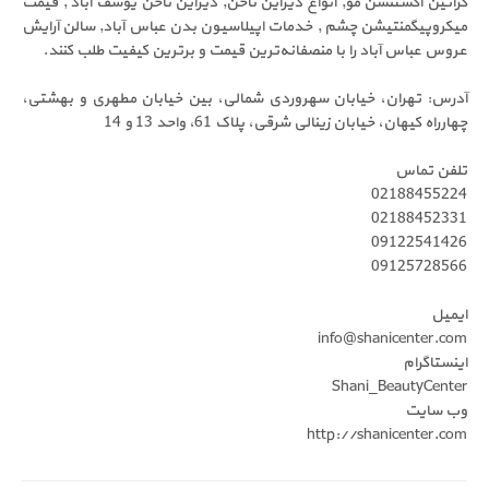
کراتین اکستنشن مو, انواع دیزاین ناخن, دیزاین ناخن یوسف آباد , قیمت
میکروپیگمنتیشن چشم , خدمات اپیلاسیون بدن عباس آباد, سالن آرایش
عروس عباس آباد را با منصفانه‌ترین قیمت و برترین کیفیت طلب کنند.
آدرس: تهران، خیابان سهروردی شمالی، بین خیابان مطهری و بهشتی،
چهارراه کیهان، خیابان زینالی شرقی، پلاک 61، واحد 13 و 14
تلفن تماس
02188455224
02188452331
09122541426
09125728566
ایمیل
info@shanicenter.com
اینستاگرام
Shani_BeautyCenter
وب سایت
http://shanicenter.com