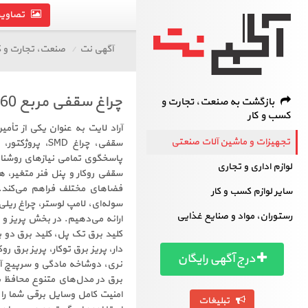
تصاویر 
آگهی نت
صنعت، تجارت و ک
چراغ سقفی مربع 60×60 توکار مدیا
بازگشت به صنعت، تجارت و
کسب و کار
آراد لایت به عنوان یکی از تأمی
تجهیزات و ماشین آلات صنعتی
پاسخگوی تمامی نیازهای روشنای
لوازم اداری و تجاری
سایر لوازم کسب و کار
سوله‌ای، لامپ لوستر، چراغ ریلی،
رستوران، مواد و صنایع غذایی
ارائه می‌دهیم. در بخش پریز و 
کلید برق تک پل، کلید برق دو پ
دار، پریز برق توکار، پریز برق رو
درج آگهی رایگان
نری، دوشاخه مادگی و سرپیچ آو
برق در مدل‌های متنوع محافظ ی
امنیت کامل وسایل برقی شما را 
تبلیغات