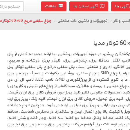
آگهی ها
آگهی استان ها
مقالات
سب و کار
تجهیزات و ماشین آلات صنعتی
چراغ سقفی مربع 60×60 توکار مدیا
ن‌کنندگان پیشرو در حوزه تجهیزات روشنایی، با ارائه مجموعه کاملی از پنل
سقفی، چراغ SMD، پروژکتور، لامپ LED، محافظ برق، چندراهی برق، کلید، پریز، دوشاخه و سرپیچ،
ی خانگی، اداری و صنعتی است. پنل سقفی در انواع پنل سقفی توکار، پنل
سقفی روکار و پنل فنر متغیر، همراه با چراغ SMD و چراغ سقفی، روشنایی یکنواخت و مصرف بهینه را برای
فضاهای مختلف فراهم می‌کند. ما با تنوع گسترده‌ای از پروژکتورهای SMD، لامپ LED، لامپ ال ای دی
 چراغ مهتابی و ریسه و هالوژن، سبد کاملی از چراغ‌های تزئینی و کاربردی را
کلید، محصولات متنوعی نظیر کلید پریز جور، فروش کالای برق ارزان قیمت,
ل، کلید برق تبدیل، فروش کالای برق ارزان قیمت, کلید زنگ، پریز برق ارت
کار، پریز برق بارانی و پریز برق تابلویی ارائه می‌شود. همچنین انواع دوشاخه
یز با کیفیت بالا برای اتصال ایمن و استاندارد در دسترس شماست. محافظ
ک خانه، محافظ ولتاژ، محافظ دو خانه، سه خانه، چهار خانه و شش خانه،
در برابر نوسانات برق فراهم می‌کند. چندراهی برق و سه راهی برق نیز برای