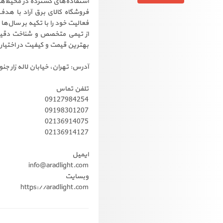
استفاده‌های گسترده در محیط‌ه
فروشگاه کالای برق آراد با هد
فعالیت خود را با تکیه بر سال‌ه
از تیمی متخصص و شناخت دقیق ا
بهترین قیمت و کیفیت در اختیار
آدرس: تهران، خیابان لاله زار جنوبی، کوچه ملا ن
تلفن تماس
09127984254
09198301207
02136914075
02136914127
ایمیل
info@aradlight.com
وبسایت
https://aradlight.com