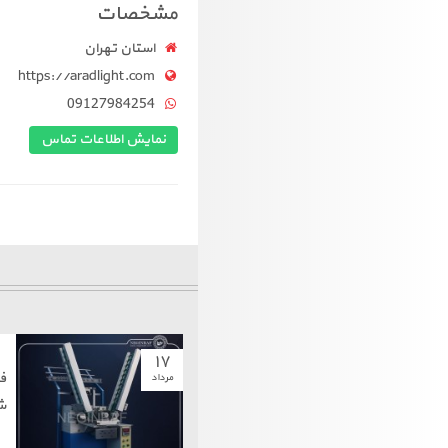
مشخصات
استان تهران
https://aradlight.com
09127984254
نمایش اطلاعات تماس
۱۷
ف
مرداد
ش