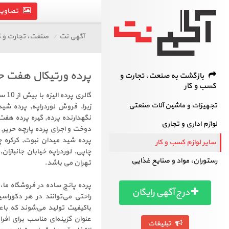
تصاویر 
آگهی نت
صنعت، تجارت و ک
پرده ورتیکال هفت 
بازگشت به صنعت، تجارت و
کسب و کار
گال
تجهیزات و ماشین آلات صنعتی
زبرا, فروش لوردراپه, پرده شید
نگهدارنده پرده, گیره پرده هفت
لوازم اداری و تجاری
دوخت و اجرای پرده پارچه حریر, 
پرده شید میدان نبوت, کرکره چ
سایر لوازم کسب و کار
چاپی, لوردراپه خیابان جانبازان
رستوران، مواد و صنایع غذایی
تهران می باشد.
پرده پانچ ساده در فروشگاه ما،
درج آگهی رایگان
راحتی می‌توانند در هر دکورا
باکیفیت تولید می‌شوند که با
عنوان گزینه‌ای مناسب برای افر
تبلیغات