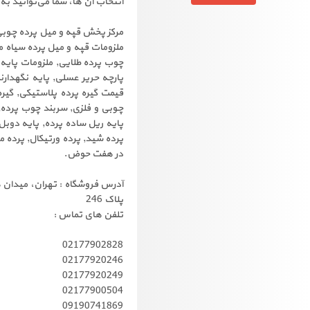
انتخاب آن ها، شما می‌توانید به 
مرکز پخش قپه و میل پرده چوبی 
ملزومات قپه و میل پرده سیاه م
چوب پرده طلایی, ملزومات پایه 
پارچه حریر عسلی, پایه نگهدارن
قیمت گیره پرده پلاستیکی, گیره
چوبی و فلزی, سربند چوب پرده,
پایه ریل ساده پرده, پایه دوبل 
پرده شید, پرده ورتیکال, پرده می
در هفت حوض.
آدرس فروشگاه : تهران، میدان ه
پلاک 246
تلفن های تماس :
02177902828
02177920246
02177920249
02177900504
09190741869