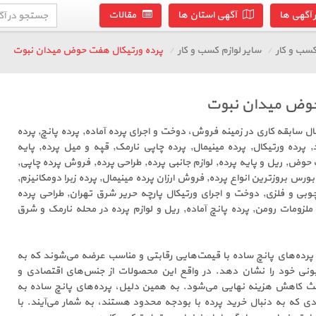
آگهی ها
آگهی استان ها
مقالات
سب و کار
سایر لوازم کسب و کار
پرده ورتیکال هفت حوض میدان نبوت
حوض میدان نبوت
ری پرده الیزه با بیش از 10 سال سابقه کاری در زمینه فروش، دوخت و اجرای پرده آماده, پرده پانچ, پرده
, پرده ورتیکال, پرده مینیمال, پرده چاپی نارمک, قپه و میل پرده, پایه
 حوض, ریل و پایه پرده, لوازم جانبی پرده, طراحی پرده, فروش پرده چاپی,
بورس بروزترین انواع پرده, فروش ارزان پرده مینیمال, پرده زبرا دومکانیزم,
وبی و فلزی, دوخت و اجرای ورتیکال پارچه حریر شرق تهران, طراحی پرده
, ملزومات رومن, پرده پانچ آماده, ریل و لوازم پرده در محله نارمک و شرق
 پرده‌های پانچ ساده با قیمت‌هایی رقابتی و مناسب عرضه می‌شوند که به
سیونی خود را نشان دهد. در واقع این محصولات از جنس‌های اقتصادی و
عث کاهش هزینه نهایی می‌شود. به همین دلیل، پرده‌های پانچ ساده به
ادی که به دنبال خرید پرده با بودجه محدود هستند، به شمار می‌آیند. با