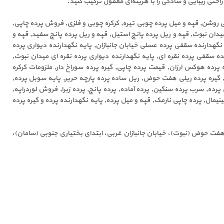
راحتی زیبایی و سادگی را با هزینه‌ای معقول ترکیب کنید.
روشن, قپه و میل پرده چوبی تیره, کرکره چوبی و فلزی, فروش پرده چاپی,
یدان نبوت, قپه و ریل پرده پانچ استیل, قپه و ریل پرده پانچ سفید, قپه و
نگهدارنده سقفی پرده عسلی خیابان جانبازان, پایه نگهدارنده دیواری پرده
ده سقفی پرده نقره ای, پایه نگهدارنده دیواری پرده نقره ای میدان نبوت,
 پرده هوکس ارزان, قیمت پرده چاپی, گیره پرده سوراخ دار, ملزومات کرکره
 گیره پرده ریلی هفت حوض, ریل ساده پرده پارچه حریر, پایه سوبل پرده,
پرده, سرب پرده سنگین, پرده آماده, پرده پانچ, پرده زبرا, فروش لوردراپه,
نیمال, پرده چاپی نارمک, قپه و میل پرده, پایه نگهدارنده پرده و گیره پرده
فت حوض (نبوت)، خیابان جانبازان غربی، ابتدای بختیاری جنوبی (سامان)،