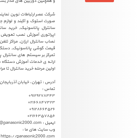
و همچنین دوربین های مدار بسته
شرکت عصر ارتباطات نوین نمایند
صورت استوک و آکبند و لوازم جا
سانترال پاناسونیک, خرید سا
نصاب سانترال ارزان, مراکز تلف
قیمت گوشی پاناسونیک, دستگاه
تمرکز بر سیستم های سانترال 
ارائه ی خدمات آموزش دستگاه سا
اولین مرحله خرید سانترال تا م
آدرس : تهران، خیابان آذربایجان
تماس :
۰۹۱۲۹۲۷۸۳۴۳
۰۲۱۶۶۸۴۷۳۲۳
۰۹۱۲۸۶۶۴۵۲۶
۰۲۱۶۶۳۵۷۸۵۶
ایمیل : info@panasonic2000.com
وب سایت های ما :
https://panasonic2000.com