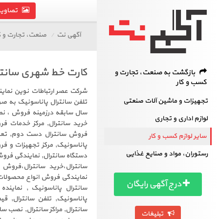
تصاویر 
آگهی نت
صنعت، تجارت و ک
کارت خط شهری سانتر
بازگشت به صنعت، تجارت و
کسب و کار
شرکت عصر ارتباطات نوین نماین
تجهیزات و ماشین آلات صنعتی
سال سابقه درزمینه فروش ، نصب
لوازم اداری و تجاری
خرید سانترال, مرکز خدمات 
سایر لوازم کسب و کار
پاناسونیک, مرکز تجهیزات و ف
رستوران، مواد و صنایع غذایی
دستگاه سانترال, نمایندگی فرو
سانترال،خرید سانترال،فروش 
نمایندگی فروش انواع محصولات پا
درج آگهی رایگان
سانترال پاناسونیک , نماینده
پاناسونیک, تلفن سانترال, قی
سانترال, مراکز سانترال, نصب سا
تبلیغات