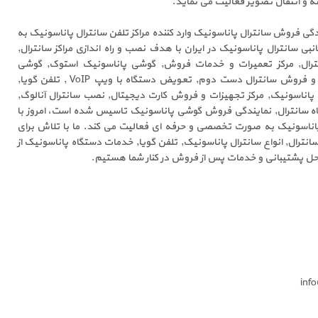
 و انتقال تصویر فعالیت می نماید.
گی فروش سانترال پاناسونیک وارد کننده مراکز تلفن سانترال پاناسونیک به
نبی سانترال پاناسونیک در ایران با هدف نصب و راه اندازی مراکز سانترال,
نترال, مرکز تعمیرات و خدمات فروش, گوشی پاناسونیک استوک, گوشی
اپراتوری آموزش نصب تعویض و فروش سانترال دست دوم, تعویض دستگاه با ویپ VoIP , تلفن گویا,
ن پاناسونیک, مرکز تجهیزات و فروش کارت دیجیتال, نصب سانترال آنالوگ,
 سانترال, نمایندگی فروش گوشی پاناسونیک تاسیس شده است، امروز با
پاناسونیک به صورت تخصصی و حرفه ای فعالیت می کند. ما با تلاش برای
نترال, انواع سانترال پاناسونیک, تلفن گویا, خدمات دستگاه پاناسونیک از
راحل پشتیبانی و خدمات پس از فروش در کنار شما هستیم.