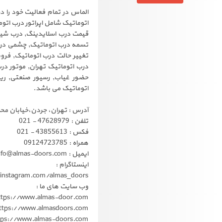
الماس در تمام فعالیت خود را 
اتوماتیک شامل اپراتور درب اتو
قیمت درب اسلایدینگ, درب شیش
تسمه درب اتوماتیک, چشمی درب 
تغییر حالت درب اتوماتیک, فر
درب اتوماتیک تهران, موتور درب
حضور غیاب, رسیور صنعتی, ر
اتوماتیک می باشد.
آدرس : تهران، جردن،خیابان محمد علی 
تلفن : 47628979 - 021
فکس : 43855613 - 021
همراه : 09124723785
ایمیل : info@almas-doors.com
اینستاگرام :
instagram.com/almas_doors
وب سایت های ما :
ttps://www.almas-door.com
ttps://www.almasdoors.com
tps://www.almas-doors.com