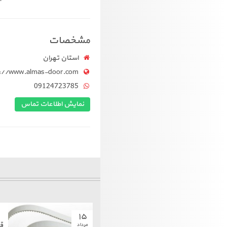
مشخصات
استان تهران
s://www.almas-door.com
09124723785
نمایش اطلاعات تماس
۱۵
ق
مرداد