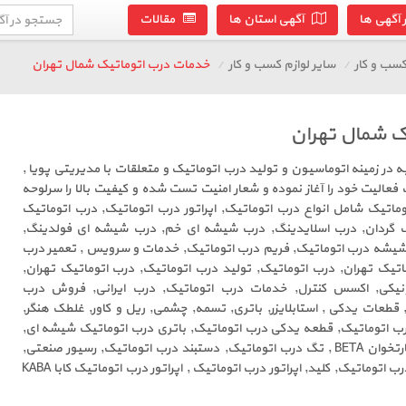
آگهی ها
آگهی استان ها
مقالات
سب و کار
سایر لوازم کسب و کار
خدمات درب اتوماتیک شمال تهران
ک شمال تهران
ر با 15 سال تجربه در زمینه اتوماسیون و تولید درب اتوماتیک و متعلقات با مدیریتی پویا ,
فعالیت خود را آغاز نموده و شعار امنیت تست شده و کیفیت بالا را سرلوحه
اتیک شامل انواع درب اتوماتیک, اپراتور درب اتوماتیک, درب اتوماتیک
ک گردان, درب اسلایدینگ, درب شیشه ای خم, درب شیشه ای فولدینگ,
 شیشه درب اتوماتیک, فریم درب اتوماتیک, خدمات و سرویس , تعمیر درب
تیک تهران, درب اتوماتیک, تولید درب اتوماتیک, درب اتوماتیک تهران,
رونیکی, اکسس کنترل, خدمات درب اتوماتیک, درب ایرانی, فروش درب
قطعات یدکی , استابلایزر, باتری, تسمه, چشمی, ریل و کاور, غلطک هنگر,
درب اتوماتیک, قطعه یدکی درب اتوماتیک, باتری درب اتوماتیک شیشه ای,
تسمه درب اتوماتیک, چشمی کارتخوان BETA , تگ درب اتوماتیک, دستبند درب اتوماتیک, رسیور صنعتی,
ریموت کنترل, کارت, کارت ریدر درب اتوماتیک, کلید, اپراتور درب اتوماتیک , اپراتور درب اتوماتیک کابا KABA