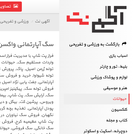
تصاویر 
آگهی نت
ورزشی و تفریحی
سگ آپارتمانی واکسن
بازگشت به ورزشی و تفریحی
اسباب‌ بازی
فراز پت شاپ با مدیریت فراز ا
واردات مستقیم سگ, حیوانات خ
بلیط، تور و چارتر
توله ژرمن اصیل, پاگ, پرورش 
توله شیواوا, خرید و فروش‌ س
لوازم و پوشاک ورزشی
آپارتمانی, جفت یابی نژاد اصیل
هنر و موسیقی
فروش توله سگ, پیکینیز امپری
سگ, آرایش سگ, پت شاپ, بیماری
حیوانات
ویروس, پرشین کت, بیگل و دی
پودل آپارتمانی, تغذیه بچه گر
کلکسیون
نگهبان, فروش سگ نیاوران در 
کتاب و مجله
پت شاپ عظیمیه کرج, فروش سگ 
سگ خانگی, سگ فروشی, حیوانات
دوچرخه، اسکیت و اسکوتر