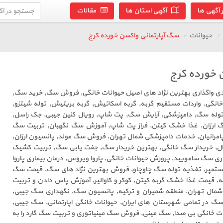
آگهی ها
آگهی استان ها
مقالات
حیوانات
سگ آپارتمانی واکسن خورده کرج
 خورده کرج
سدی واگذاری بهترین نژاد های اصیل حیوانات خانگی, فروش سگ, خرید سگ,
انگی, واردات مستقیم گربه, گربه اسکاتیش, گربه بریتیش, توله شیتزو,
توله سگ, دامپزشکی, آرایش سگ, پت شاپ, رویال کنین جیبی, جک راسل,
گ ارزان, غذا خشک کیتن, فراز پت شاپ, آموزش سگ نگهبان, تربیت سگ
 پامرانیان, خدمات دامپزشکی شمال تهران, فروش سگ مولد, پانسیون ارزان,
ال, خریدار سگ خانگی, بهترین خریدار سگ, جفت یابی سگ, تربیت کشیک
 سگ سامویید, پرورش حیوانات خانگی, پاروا ویروس, درمان بیماری پاروا
ستمپر, تغذیه توله سگ چاوچاو, فروش بهترین نژاد های سگ, قیمت سگ
به, قیمت غذا خشک گربه کیتن, کوکر و کاوالیر, آموزش پاس دادن و تربیت
شمال تهران, منطقه شمیران و ترکیه, پانسیون سگ, نگهداری سگ جیبی,
در تمامی شهرستان های ایران, حیوانات خانگی اپارتمانی, سگ جیبی,
 خانگی بی صدا, سگ مینی, فروش سگ مینیاتوری و تربیت سگ گارد را به