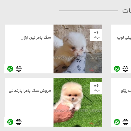
نات
۰۶
نی لوپ
سگ پامرانین ارزان
مرداد
۰۶
درزگو
فروش سگ پامر آپارتمانی
مرداد