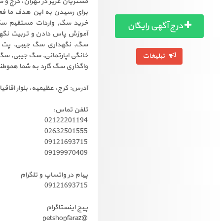
مشتریان عزیز در تهران، کرج و س
برای رسیدن به این هدف ما فع
خرید سگ, واردات مستقیم سگ, 
درج آگهی رایگان
آموزش پاس دادن و تربیت نگهب
سگ, نگهداری سگ جیبی, پت ش
خانگی اپارتمانی, سگ جیبی, س
تبلیغات
واگذاری سگ گارد به شما هموطنان عزیز بالغ بر 15
آدرس: کرج، عظیمیه، بلوار اقاقی
تلفن تماس:
02122201194
02632501555
09121693715
09199970409
پیام در واتساپ و تلگرام
09121693715
پیج اینستاگرام
@petshopfaraz