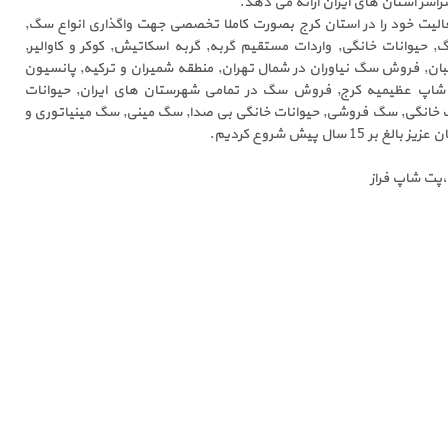
راسر استان های ایران ارائه می دهد.
الیت خود را در استان کرج بصورت کاملا تخصصی جهت واگذاری انواع سگ,
حیوانات خانگی, واردات مستقیم گربه, گربه اسکاتیش, کوکر و کاوالیر,
ان, فروش سگ نیاوران در شمال تهران, منطقه شمیران و ترکیه, پانسیون
اپ عظیمیه کرج, فروش سگ در تمامی شهرستان های ایران, حیوانات
گ خانگی, سگ فروشی, حیوانات خانگی بی صدا, سگ مینی, سگ مینیاتوری و
 سال پیش شروع کردیم.
ا،پت شاپ فراز