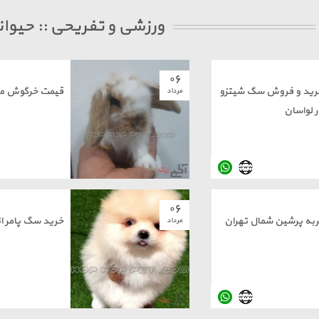
ورزشی و تفریحی :: حیوا
۰۶
رید و فروش سگ شیتزو
قیمت خرگوش می
مرداد
ر لواسان
۰۶
ربه پرشین شمال تهران
خرید سگ پامر ان
مرداد