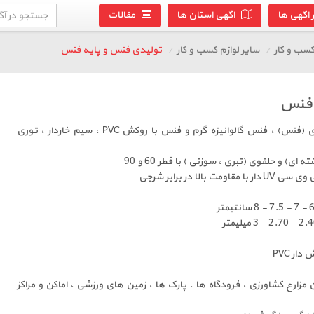
آگهی ها
آگهی استان ها
مقالات
سب و کار
سایر لوازم کسب و کار
تولیدی فنس و پایه فنس
 فنس
تولید کننده : انواع توری حصاری (فنس) ، فنس گالوانیزه گرم و فنس با روکش PVC ، سیم خاردار ، توری
 ای) و حلقوی (تبری ، سوزنی ) با قطر 60 و 90
الا در برابر شرجی
ار PVC
زارع کشاورزی ، فرودگاه ها ، پارک ها ، زمین های ورزشی ، اماکن و مراکز