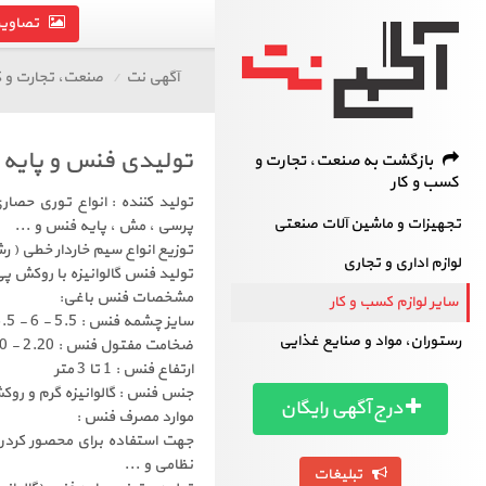
تصاویر 
آگهی نت
صنعت، تجارت و ک
تولیدی فنس و پایه
بازگشت به صنعت، تجارت و
کسب و کار
تجهیزات و ماشین آلات صنعتی
پرسی ، مش ، پایه فنس و ...
‏توزیع انواع سیم خاردار خطی ( رشته
لوازم اداری و تجاری
تولید فنس گالوانیزه با روکش پی وی سی UV دار با مقاومت ب
مشخصات فنس باغی:
سایر لوازم کسب و کار
سایز چشمه فنس : 5.5 - 6 - 6.5 - 7 - 7.5 - 8 سانتیمتر
رستوران، مواد و صنایع غذایی
ضخامت مفتول فنس : 2.20 - 2.40 - 2.70 - 3 میلیمتر
ارتفاع فنس : 1 تا 3 متر
جنس فنس : گالوانیزه گرم و روکش د
درج آگهی رایگان
موارد مصرف فنس :
جهت استفاده برای محصور کردن م
نظامی و ...
تبلیغات