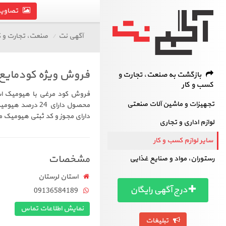
تصاویر 
آگهی نت
صنعت، تجارت و ک
فروش ویژه کودمایع
بازگشت به صنعت، تجارت و
کسب و کار
فروش کود مرغی با هیومیک اسی
تجهیزات و ماشین آلات صنعتی
دارای مجوز و کد ثبتی هیومیک م
لوازم اداری و تجاری
سایر لوازم کسب و کار
مشخصات
رستوران، مواد و صنایع غذایی
استان لرستان
درج آگهی رایگان
09136584189
نمایش اطلاعات تماس
تبلیغات