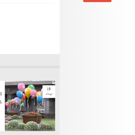
۱۶
گ
مرداد
ش