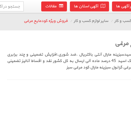
آگهی ها
آگهی استان ها
مقالات
سب و کار
سایر لوازم کسب و کار
فروش ویژه کودمایع مرغی
 مرغی
دسبزینه مارال آنتی باکتریال .ضد شوری.افزایش تضمینی و چند برابری
محصول دارای 24 درصد هیومیک اسید 45 درصد ماده آلی ارسال به کل کشور نقد و اقساط آنالیز تضمینی
رغی گرانول سبزینه مارال کود مرغی سبز