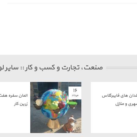
صنعت، تجارت و کسب و کار :: سایر لو
۱۶
لدان های فایبرگلاس
المان سفره هف
مرداد
هری و منازل
زرین کار